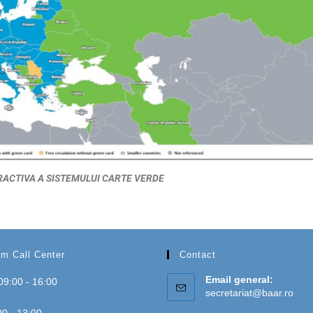
RACTIVA A SISTEMULUI CARTE VERDE
m Call Center
Contact
Email general:
 09:00 - 16:00
secretariat@baar.ro
00 - 13:00