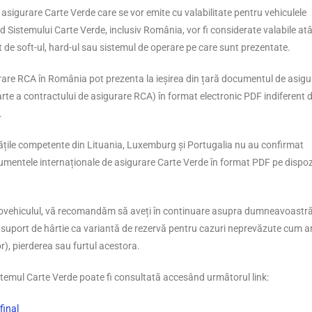
sigurare Carte Verde care se vor emite cu valabilitate pentru vehiculele
nd Sistemului Carte Verde, inclusiv România, vor fi considerate valabile at
nt de soft-ul, hard-ul sau sistemul de operare pe care sunt prezentate.
rare RCA în România pot prezenta la ieșirea din țară documentul de asigu
te a contractului de asigurare RCA) în format electronic PDF indiferent d
.
tățile competente din Lituania, Luxemburg și Portugalia nu au confirmat
ocumentele internaționale de asigurare Carte Verde în format PDF pe dispoz
utovehiculul, vă recomandăm să aveți în continuare asupra dumneavoastr
suport de hârtie ca variantă de rezervă pentru cazuri neprevăzute cum ar
r), pierderea sau furtul acestora.
Sistemul Carte Verde poate fi consultată accesând următorul link:
final