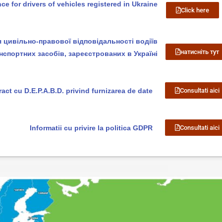
e for drivers of vehicles registered in Ukraine
Click here
 цивільно-правової відповідальності водіїв
натисніть тут
нспортних засобів, зареєстрованих в Україні
act cu D.E.P.A.B.D. privind furnizarea de date
Consultati aici
Informatii cu privire la politica GDPR
Consultati aici