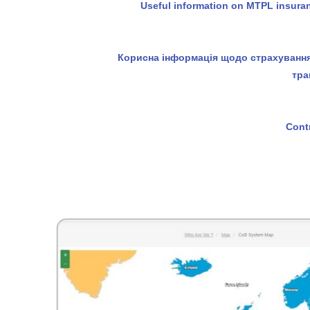
Useful information on MTPL insuranc
Корисна інформація щодо страхування
тра
Contr