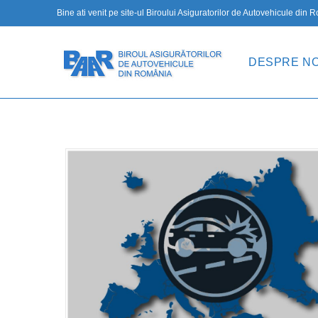
Bine ati venit pe site-ul Biroului Asiguratorilor de Autovehicule din
DESPRE NO