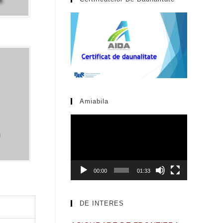
Amiabila
Video
Player
00:00
01:33
DE INTERES