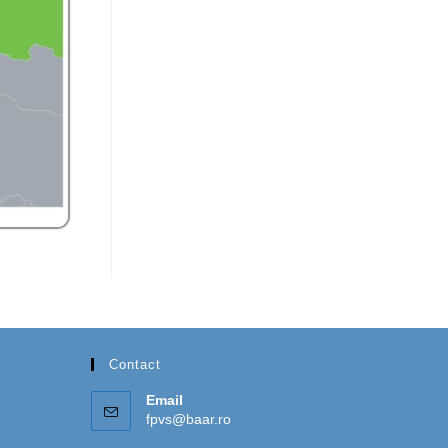
Contact
Email
fpvs@baar.ro