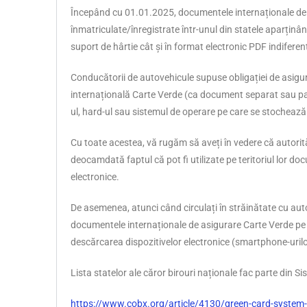
Începând cu 01.01.2025, documentele internaționale de a
înmatriculate/înregistrate într-unul din statele aparținâ
suport de hârtie cât și în format electronic PDF indifere
Conducătorii de autovehicule supuse obligației de asigu
internațională Carte Verde (ca document separat sau par
ul, hard-ul sau sistemul de operare pe care se stochează
Cu toate acestea, vă rugăm să aveți în vedere că autori
deocamdată faptul că pot fi utilizate pe teritoriul lor d
electronice.
De asemenea, atunci când circulați în străinătate cu a
documentele internaționale de asigurare Carte Verde pe 
descărcarea dispozitivelor electronice (smartphone-urilo
Lista statelor ale căror birouri naționale fac parte din 
https://www.cobx.org/article/4130/green-card-system-