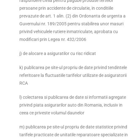
raspundere civila pentru pagube produse tertelor
persoane prin accidente de circulatie, in conditiile
prevazute de art. 1 alin. (2) din Ordonanta de urgenta a
Guvernului nr. 189/2005 pentru stabilirea unor masuri
privind vehiculele rutiere inmatriculate, aprobata cu
modificari prin Legea nr. 432/2006
j) de alocare a asiguratilor cu risc ridicat
k) publicarea pe site-ul propriu de date privind tendintele
referitoare la fluctuatiile tarifelor utilizate de asiguratorii
RCA
l) colectarea si publicarea de date si informatii agregate
privind piata asigurarilor auto din Romania, inclusiv in
ceea ce priveste volumul daunelor
m) publicarea pe site-ul propriu de date statistice privind
tarifele practicate de unitatile reparatoare specializate in