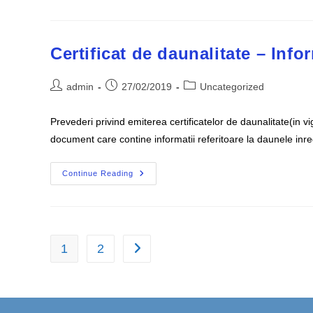
Raspunsuri
Legate
De
Politele
RCA,
Certificat de daunalitate – Infor
Clasele
B/M
Sau
Post
Post
Post
Certificatele
admin
27/02/2019
Uncategorized
De
author:
published:
category:
Daunalitate
Prevederi privind emiterea certificatelor de daunalitate(in v
document care contine informatii referitoare la daunele inre
Certificat
Continue Reading
De
Daunalitate
–
Informatii
Utile
1
2
Go to the next page