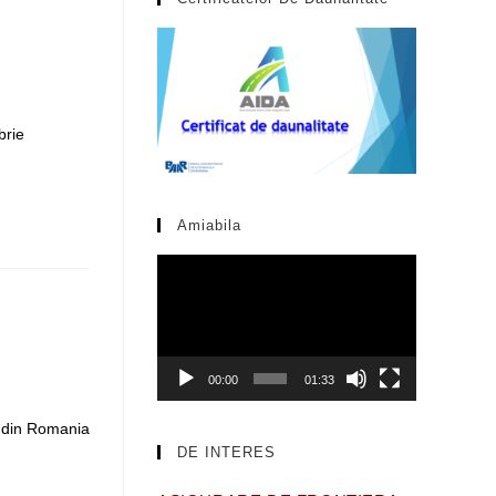
the
search
panel.
brie
Amiabila
Video
Player
00:00
01:33
to din Romania
DE INTERES