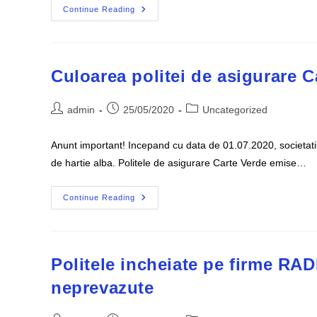
Precizari
Continue Reading
Privind
Dovada
Politei
RCA
Si
Carte
Culoarea politei de asigurare 
Verde
Post
Post
Post
admin
25/05/2020
Uncategorized
author:
published:
category:
Anunt important! Incepand cu data de 01.07.2020, societatil
de hartie alba. Politele de asigurare Carte Verde emise…
Culoarea
Continue Reading
Politei
De
Asigurare
Carte
Verde
Incepand
Politele incheiate pe firme RA
Cu
Data
neprevazute
De
01.07.2020