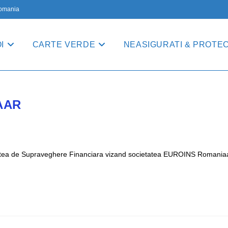
 Romania
I
CARTE VERDE
NEASIGURATI & PROTECT
AAR
ritatea de Supraveghere Financiara vizand societatea EUROINS Romaniaa