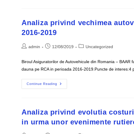
Costul
De
Inchiriere
Al
Autovehiculelor
Analiza privind vechimea auto
In
Romania
2016-2019
Comparativ
Cu
Polonia,
Cehia,
Post
Post
Post
admin
12/08/2019
Uncategorized
Ungaria,
author:
published:
category:
Slovacia
Biroul Asiguratorilor de Autovehicule din Romania – BAAR fa
dauna pe RCA in perioada 2016-2019.Puncte de interes:4 
Analiza
Continue Reading
Privind
Vechimea
Autovehiculelor
Cu
Dosare
De
Analiza privind evolutia costuri
Dauna
Pe
in urma unor evenimente rutier
RCA
2016-
2019