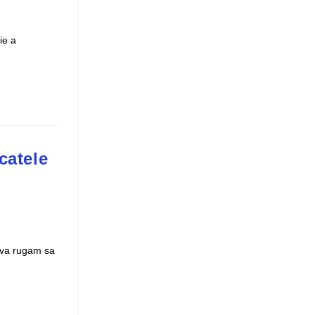
ie a
catele
e, va rugam sa