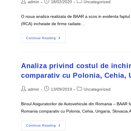
Post
Post
Post
admin
18/02/2020
Uncategorized
author:
published:
category:
O noua analiza realizata de BAAR a scos in evidenta faptul 
(RCA) incheiate de firme radiate…
Politele
Continue Reading
Incheiate
Pe
Firme
RADIATE
Pot
Avea
Analiza privind costul de inchi
Consecinte
Complexe
comparativ cu Polonia, Cehia, 
Si
Neprevazute
Post
Post
Post
admin
13/09/2019
Uncategorized
author:
published:
category:
Biroul Asiguratorilor de Autovehicule din Romania – BAAR face
Romania comparativ cu Polonia, Cehia, Ungaria, Slovacia
Analiza
Continue Reading
Privind