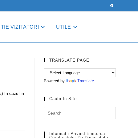
IE VIZITATORI
UTILE
TRANSLATE PAGE
Powered by
Translate
) In cazul in
Cauta In Site
Press
Escape
to
close
Informatii Privind Emiterea
Certificatelor De Daunalitate