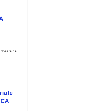
A
u dosare de
riate
 RCA