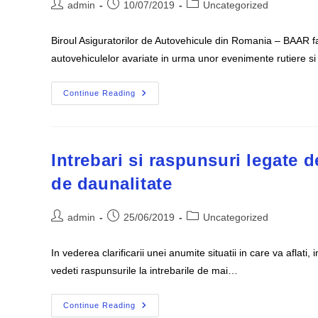
Post
Post
Post
admin
10/07/2019
Uncategorized
author:
published:
category:
Biroul Asiguratorilor de Autovehicule din Romania – BAAR fac
autovehiculelor avariate in urma unor evenimente rutiere 
Analiza
Continue Reading
Privind
Evolutia
Costurilor
De
Reparatie
A
Intrebari si raspunsuri legate d
Autovehiculelor
Avariate
de daunalitate
In
Urma
Unor
Evenimente
Post
Post
Post
admin
25/06/2019
Uncategorized
Rutiere
author:
published:
category:
Si
Despagubite
In vederea clarificarii unei anumite situatii in care va aflat
In
Baza
vedeti raspunsurile la intrebarile de mai…
Unei
Polite
RCA
Intrebari
Continue Reading
Si