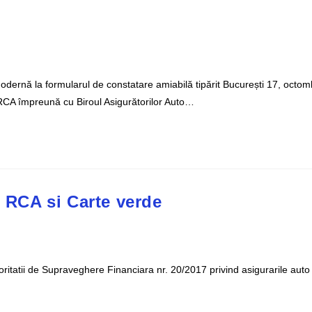
odernă la formularul de constatare amiabilă tipărit București 17, octom
RCA împreună cu Biroul Asigurătorilor Auto…
i RCA si Carte verde
utoritatii de Supraveghere Financiara nr. 20/2017 privind asigurarile au