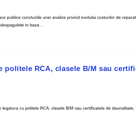
e publice concluziile unei analize privind evolutia costurilor de reparat
si despagubite in baza…
e politele RCA, clasele B/M sau certifi
i, in legatura cu politele RCA, clasele B/M sau certificatele de daunalitat