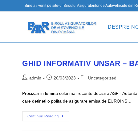
Skip
Bine ati venit pe site-ul Biroului Asiguratorilor de Autovehicule din
to
content
DESPRE NO
GHID INFORMATIV UNSAR – B
Post
Post
Post
admin
20/03/2023
Uncategorized
author:
published:
category:
Precizari in lumina celei mai recente decizii a ASF - Auto
care detineti o polita de asigurare emisa de EUROINS…
GHID
Continue Reading
INFORMATIV
UNSAR
–
BAAR