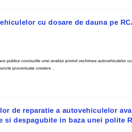
vehiculelor cu dosare de dauna pe RC
ce publice concluziile unei analize privind vechimea autovehiculelor c
puncte procentuale crestere…
lor de reparatie a autovehiculelor ava
e si despagubite in baza unei polite