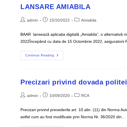
LANSARE AMIABILA
Post
Post
Post
admin
15/10/2022
Amiabila
author:
published:
category:
BAAR lansează aplicația digitală „Amiabila”, o alternativă m
2022Începând cu data de 15 Octombrie 2022, asiguratorii 
LANSARE
Continue Reading
AMIABILA
Precizari privind dovada polite
Post
Post
Post
admin
10/09/2020
RCA
author:
published:
category:
Precizari privind prevederile art. 10 alin. (11) din Norma A
astfel cum au fost modificate prin Norma Nr. 36/2020 din…