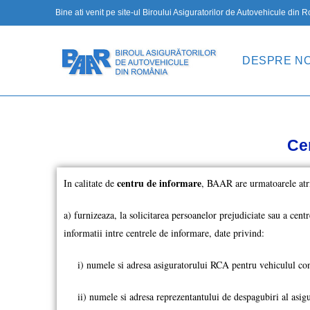
Bine ati venit pe site-ul Biroului Asiguratorilor de Autovehicule din
DESPRE NO
Ce
centru de informare
In calitate de
, BAAR are urmatoarele atri
a) furnizeaza, la solicitarea persoanelor prejudiciate sau a cen
informatii intre centrele de informare, date privind:
i) numele si adresa asiguratorului RCA pentru vehiculul co
ii) numele si adresa reprezentantului de despagubiri al asi