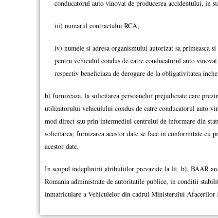
conducatorul auto vinovat de producerea accidentului, in sta
iii) numarul contractului RCA;
iv) numele si adresa organismului autorizat sa primeasca si s
pentru vehiculul condus de catre conducatorul auto vinovat 
respectiv beneficiaza de derogare de la obligativitatea inch
b) furnizeaza, la solicitarea persoanelor prejudiciate care prezi
utilizatorului vehiculului condus de catre conducatorul auto vin
mod direct sau prin intermediul centrului de informare din statu
solicitarea; furnizarea acestor date se face in conformitate cu pr
acestor date.
In scopul indeplinirii atributiilor prevazute la lit. b), BAAR ar
Romania administrate de autoritatile publice, in conditii stabi
inmatriculare a Vehiculelor din cadrul Ministerului Afacerilor