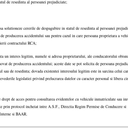
tul de resedinta al persoanei prejudiciate;
a solutioneze cererile de despagubire in statul de resedinta al persoanei prejudi
de producerea accidentului sau pentru cazul in care persoana proprietara a vehi
eierii contractului RCA;
nta un interes legitim, numele si adresa proprietarului, ale conducatorului obisnu
ovat de producerea accidentului; aceste date se pot solicita de persoana prejudic
l sau de resedinta; dovada existentei interesului legitim este in sarcina celui ca
evederile legislatiei privind prelucrarea datelor cu caracter personal si libera cir
e drept de acces pentru consultarea evidentelor cu vehicule inmatriculate sau inr
lite prin protocol incheiat intre A.S.F., Directia Regim Permise de Conducere si
 Interne si BAAR.