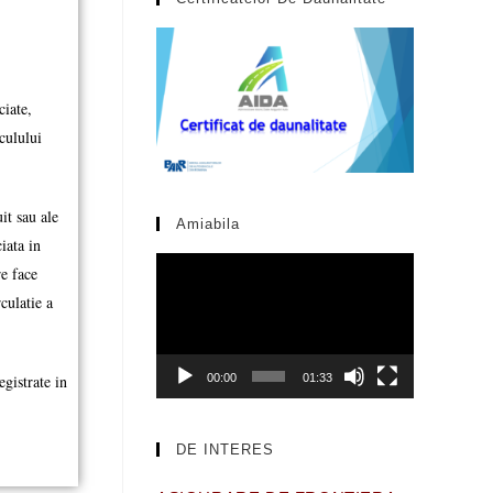
ciate,
culului
it sau ale
Amiabila
iata in
Video
re face
Player
culatie a
00:00
01:33
egistrate in
DE INTERES