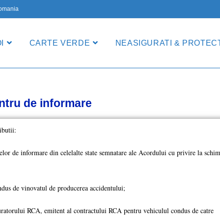
 Romania
I
CARTE VERDE
NEASIGURATI & PROTECT
ntru de informare
butii:
trelor de informare din celelalte state semnatare ale Acordului cu privire la schi
ndus de vinovatul de producerea accidentului;
guratorului RCA, emitent al contractului RCA pentru vehiculul condus de catre