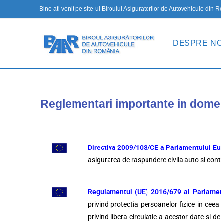
Bine ati venit pe site-ul Biroului Asiguratorilor de Autovehicule din
DESPRE NO
Reglementari importante in dome
Directiva 2009/103/CE a Parlamentului Eur
asigurarea de raspundere civila auto si contr
Regulamentul (UE) 2016/679
al Parlamen
privind protectia persoanelor fizice in ceea
privind libera circulatie a acestor date si