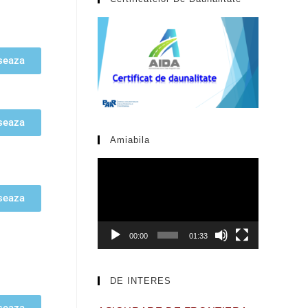
seaza
seaza
Amiabila
Video
Player
seaza
00:00
01:33
DE INTERES