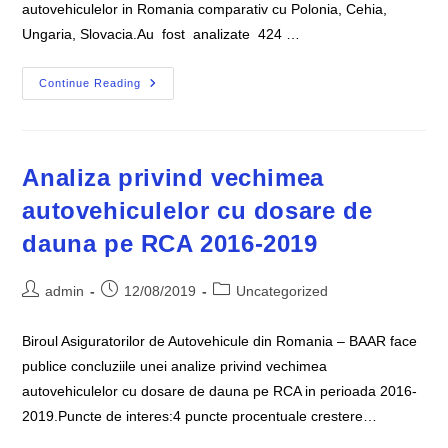
autovehiculelor in Romania comparativ cu Polonia, Cehia,
Ungaria, Slovacia.Au fost analizate 424 …
Analiza
Continue Reading
Privind
Costul
De
Inchiriere
Al
Autovehiculelor
Analiza privind vechimea
In
Romania
autovehiculelor cu dosare de
Comparativ
Cu
dauna pe RCA 2016-2019
Polonia,
Cehia,
Ungaria,
Slovacia
Post
Post
Post
admin
12/08/2019
Uncategorized
author:
published:
category:
Biroul Asiguratorilor de Autovehicule din Romania – BAAR face
publice concluziile unei analize privind vechimea
autovehiculelor cu dosare de dauna pe RCA in perioada 2016-
2019.Puncte de interes:4 puncte procentuale crestere…