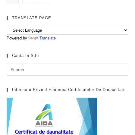
TRANSLATE PAGE
Powered by
Translate
Cauta In Site
Pre
Es
to
clo
Informatii Privind Emiterea Certificatelor De Daunalitate
the
sea
pan