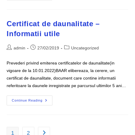
Raspunsuri
Legate
De
Politele
RCA,
Certificat de daunalitate –
Clasele
B/M
Informatii utile
Sau
Certificatele
De
Daunalitate
Post
Post
Post
admin
27/02/2019
Uncategorized
author:
published:
category:
Prevederi privind emiterea certificatelor de daunalitate(in
vigoare de la 10.01.2022)BAAR elibereaza, la cerere, un
certificat de daunalitate, document care contine informatii
referitoare la daunele inregistrate pe parcursul ultimilor 5 ani…
Certificat
Continue Reading
De
Daunalitate
–
Informatii
Utile
1
2
Go to the next page