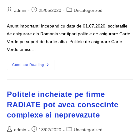
Post
Post
Post
admin
25/05/2020
Uncategorized
author:
published:
category:
Anunt important! Incepand cu data de 01.07.2020, societatile
de asigurare din Romania vor tipari politele de asigurare Carte
Verde pe suport de hartie alba. Politele de asigurare Carte
Verde emise…
Culoarea
Continue Reading
Politei
De
Asigurare
Carte
Verde
Incepand
Politele incheiate pe firme
Cu
Data
RADIATE pot avea consecinte
De
01.07.2020
complexe si neprevazute
Post
Post
Post
admin
18/02/2020
Uncategorized
author:
published:
category: