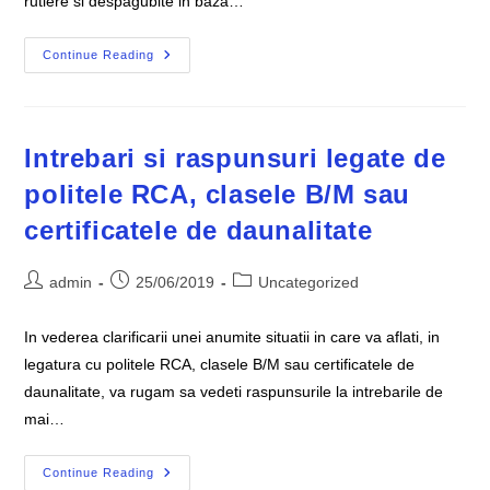
rutiere si despagubite in baza…
Analiza
Continue Reading
Privind
Evolutia
Costurilor
De
Reparatie
A
Intrebari si raspunsuri legate de
Autovehiculelor
Avariate
politele RCA, clasele B/M sau
In
Urma
certificatele de daunalitate
Unor
Evenimente
Rutiere
Si
Post
Post
Post
admin
25/06/2019
Uncategorized
Despagubite
In
author:
published:
category:
Baza
Unei
In vederea clarificarii unei anumite situatii in care va aflati, in
Polite
RCA
legatura cu politele RCA, clasele B/M sau certificatele de
daunalitate, va rugam sa vedeti raspunsurile la intrebarile de
mai…
Intrebari
Continue Reading
Si