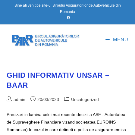
Skip
Bine ati venit pe site-ul Biroului Asiguratorilor de Autovehicule din
to
Romania
content
MENU
GHID INFORMATIV UNSAR –
BAAR
Post
Post
Post
admin
20/03/2023
Uncategorized
author:
published:
category:
Precizari in lumina celei mai recente decizii a ASF - Autoritatea
de Supraveghere Financiara vizand societatea EUROINS
Romaniaa) In cazul in care detineti o polita de asigurare emisa