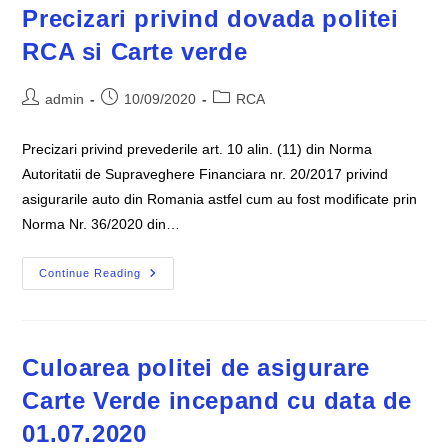
Precizari privind dovada politei
RCA si Carte verde
Post
Post
Post
admin
10/09/2020
RCA
author:
published:
category:
Precizari privind prevederile art. 10 alin. (11) din Norma
Autoritatii de Supraveghere Financiara nr. 20/2017 privind
asigurarile auto din Romania astfel cum au fost modificate prin
Norma Nr. 36/2020 din…
Precizari
Continue Reading
Privind
Dovada
Politei
RCA
Si
Carte
Culoarea politei de asigurare
Verde
Carte Verde incepand cu data de
01.07.2020