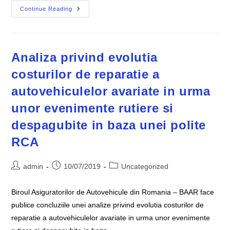
Analiza
Continue Reading
Privind
Vechimea
Autovehiculelor
Cu
Dosare
De
Analiza privind evolutia
Dauna
Pe
costurilor de reparatie a
RCA
2016-
autovehiculelor avariate in urma
2019
unor evenimente rutiere si
despagubite in baza unei polite
RCA
Post
Post
Post
admin
10/07/2019
Uncategorized
author:
published:
category:
Biroul Asiguratorilor de Autovehicule din Romania – BAAR face
publice concluziile unei analize privind evolutia costurilor de
reparatie a autovehiculelor avariate in urma unor evenimente