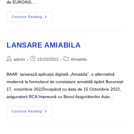
de EUROINS…
GHID
Continue Reading
INFORMATIV
UNSAR
–
BAAR
LANSARE AMIABILA
Post
Post
Post
admin
15/10/2022
Amiabila
author:
published:
category:
BAAR lansează aplicația digitală „Amiabila”, o alternativă
modernă la formularul de constatare amiabilă tipărit București
17, octombrie 2022Începând cu data de 15 Octombrie 2022,
asiguratorii RCA împreună cu Biroul Asigurătorilor Auto…
LANSARE
Continue Reading
AMIABILA